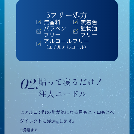
5フリー処方
無香料
無着色
パラベン
鉱物油
フリー
フリー
アルコールフリー
（エチルアルコール）
02.
貼って寝るだけ！
注入ニードル
ヒアルロン酸の針が気になる
目もと・口もとへ
ダイレクトに浸透
します。
※
※角層まで