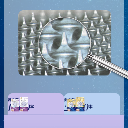
針の数
針の数
1,500
2,000
本
本