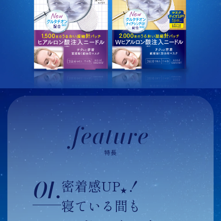
feature
特長
01.
密着感UP
！
★
寝ている間も