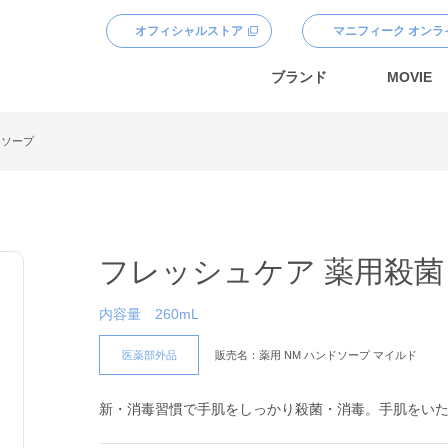
オフィシャルストア
マニフィーク オンラ
ブランド
MOVIE
ドソープ
フレッシュケア 薬用殺菌
内容量
260mL
医薬部外品
販売名：薬用 NM ハンドソープ マイルド
新・消毒習慣で手肌をしっかり殺菌・消毒。手肌をい