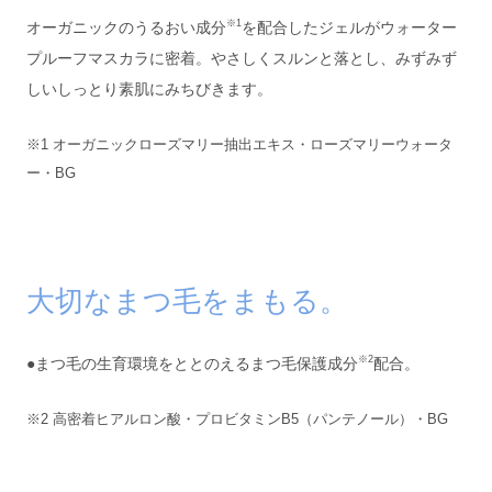
※1
オーガニックのうるおい成分
を配合したジェルがウォーター
プルーフマスカラに密着。やさしくスルンと落とし、みずみず
しいしっとり素肌にみちびきます。
※1 オーガニックローズマリー抽出エキス・ローズマリーウォータ
ー・BG
大切なまつ毛をまもる。
※2
●まつ毛の生育環境をととのえるまつ毛保護成分
配合。
※2 高密着ヒアルロン酸・プロビタミンB5（パンテノール）・BG